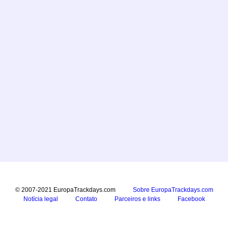
© 2007-2021 EuropaTrackdays.com
Sobre EuropaTrackdays.com
Notícia legal
Contato
Parceiros e links
Facebook