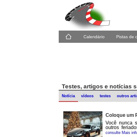
Calendário
Pistas de 
Testes, artigos e notícias
Notícia
vídeos
testes
outros art
Coloque um P
Você nunca s
outros feriad
Muito mais do
consulte Mais inf
treinamento em