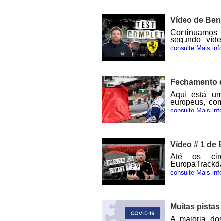
em 7 de maio 
localizados 
Vídeo de Ben
comece a acre
Continuamos 
segundo víde
aplicativo d
consulte Mais inf
iPhone e Andr
Fechamento d
Aqui está um
europeus, co
momento. Os c
consulte Mais inf
Itália e Espa
abertura ao p
próxima sema
Finalmente, o
Vídeo # 1 de 
uma retomada 
junho, que ain
Até os cir
cercam ess
EuropaTrackd
inevitavelmen
Benjamin Bret
consulte Mais inf
pode remover
um dia de circ
conecte imedi
Muitas pistas
A maioria do