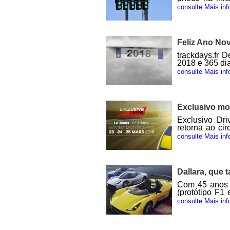
fornecido com
consulte Mais inf
Ele vai cont
avanços ano 
teriam s
//www.trackdays
Feliz Ano No
trackdays.fr 
2018 e 365 di
consulte Mais inf
Exclusivo mo
Exclusivo Dr
retorna ao ci
março de 201
consulte Mais inf
recebeu cerca
senhores, e m
estrada ou co
Drive é um s
Dallara, que 
clássicos e 9h
senhores ou e
Com 45 anos d
atividades o
(protótipo F1 
algumas surpres
de estrada, o
consulte Mais inf
que irá comp
homologado 
trackdays. Ch