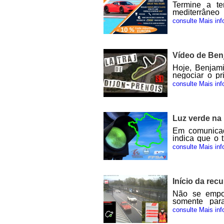
Termine a te
• Segurança •
mediterrâneo
serviços pres
JourneeCircui
apoio aos pr
consulte Mais inf
você se bene
BPJEPS para a
para uma insc
um serviço é p
clicando aqui!
Um Drivers Cl
aberto é serv
Vídeo de Benj
Hoje, Benjam
negociar o pr
inscrever no 
consulte Mais inf
Luz verde na
Em comunica
indica que o 
circuitos CA
consulte Mais inf
permite autori
competição p
dos circuitos
complicada e 
Início da rec
data. O Europ
calendário 
Não se empol
sistematicam
somente par
deseja partic
sanitárias rig
consulte Mais inf
comunicado de
novamente des
receberão gra