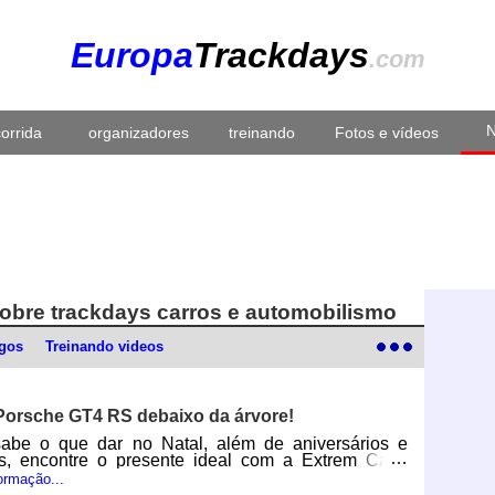
Europa
Trackdays
.com
N
corrida
organizadores
treinando
Fotos e vídeos
 sobre trackdays carros e automobilismo
igos
Treinando videos
orsche GT4 RS debaixo da árvore!
abe o que dar no Natal, além de aniversários e
os, encontre o presente ideal com a Extrem Cars!
 que um curso de direção, a Extrem cars oferece
ormação...
 seus carros, projetados e otimizados para corridas